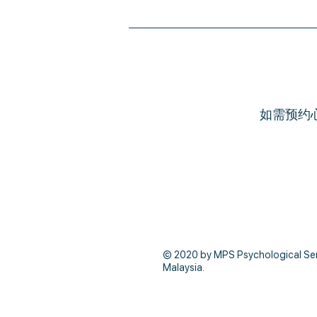
如需预约
© 2020 by MPS Psychological Servi
Malaysia.