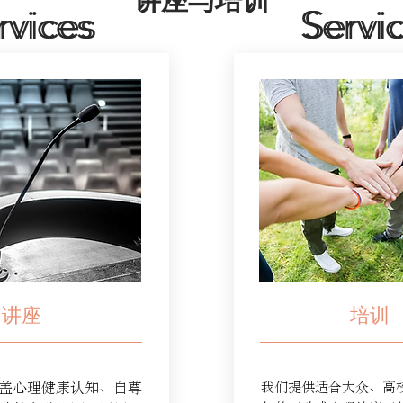
讲座与培训
rvices
rvices
Servi
Servi
讲座
培训
盖心理健康认知、自尊
我们提供适合大众、高