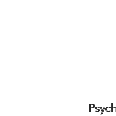
Psych
Psych