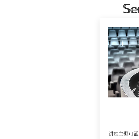
Se
Se
讲座主题可涵