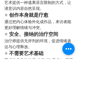
艺术提供一种逃离语言限制的方式，让
潜意识内容自然呈现。
⭐ 
创作本身就是疗愈
通过把内心体验外化成作品，来访者能
更好理解情绪与冲突。
⭐ 
安全、接纳的治疗空间
治疗师提供无评判的环境，促进情绪表
达与心理释放。
⭐ 
不需要艺术基础
艺术治疗关注的是“体验”与“意义”，而不
是技巧或艺术能力。
预约与咨询
如需预约心理评估或心理治疗服务，欢
迎与我们联系。我们的团队将协助您安
排合适的时间与专业人员。
📞 预约电话：011-